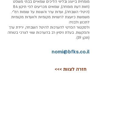
מומחית בייצוג ובליווי הליכים שמאיים בבתי משפט
(חוות דעת מומחה), שמאים מכריעים לפי תיקון 84
(היטלי השבחה), ועדות ערר והשגות על שומות רמ"י.
משמשת כיועצת לרשויות מקומיות ולוועדות מקומיות
לתכנון ולבניה
ולסקטור הפרטי להערכות להיטל השבחה, ירידת ערך
והפקעות. בעלת ניסיון רב בהערכות שווי לצרכי בטוחה
(תקן 19).
nomi@bfks.co.il
<<< חזרה לצוות
הצהרת נגישות
מדיניות פרטיות
© כל הזכויות שמורות ל-פרידמן קפלנר שימקביץ דוד ושות׳, 2020-26