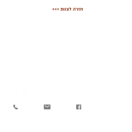
<<< חזרה לצוות
הצהרת נגישות
מדיניות פרטיות
© כל הזכויות שמורות ל-פרידמן קפלנר שימקביץ דוד ושות׳, 2020-26